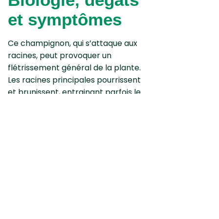
et symptômes
Ce champignon, qui s’attaque aux
racines, peut provoquer un
flétrissement général de la plante.
Les racines principales pourrissent
et brunissent, entrainant parfois le
déchaussement des tubercules. Des
chancres se développent à la base
des pétioles, affaiblissant les feuilles
jusqu’à leur pourrissement. On peut
parfois observer des lésions
profondes sur les tubercules
accompagnées d’une pourriture
sèche.
Les conséquences peuvent aller