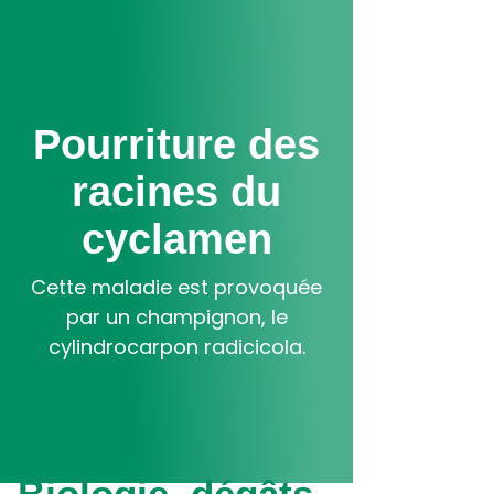
Aller
au
contenu
principal
Pourriture des
racines du
cyclamen
Cette maladie est provoquée
par un champignon, le
cylindrocarpon radicicola.
Biologie, dégâts