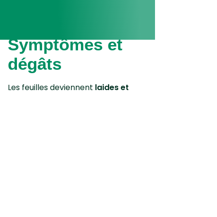
Symptômes et
dégâts
Les feuilles deviennent
laides et
sèches
. En même temps, des toiles
d’araignées se forment dans les
axiles. Ce problème est souvent
causé par un
emplacement trop
sec
. Le palmier gardé à l’intérieur
est souvent sujet à ce type de
symptôme.
Comment lutter