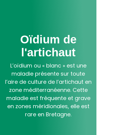
Aller
au
contenu
principal
Oïdium de
l'artichaut
L’oïdium ou « blanc » est une
maladie présente sur toute
l’aire de culture de l’artichaut en
zone méditerranéenne. Cette
maladie est fréquente et grave
en zones méridionales, elle est
rare en Bretagne.