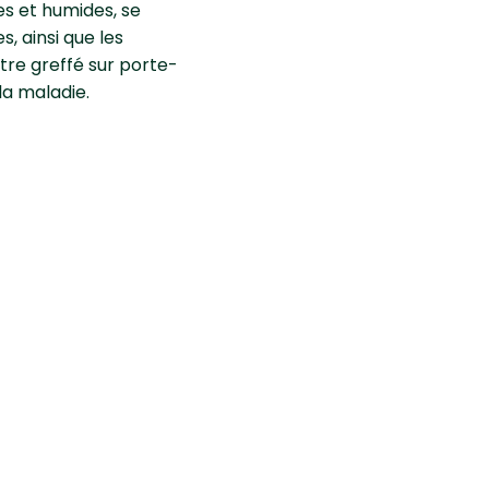
es et humides, se
s, ainsi que les
 être greffé sur porte-
la maladie.
ent
er
tude.
e soit biologique ou