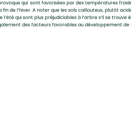
e provoque qui sont favorisées par des températures froid
 fin de l’hiver. A noter que les sols caillouteux, plutôt acide
 l’été qui sont plus préjudiciables à l’arbre s’il se trouve
également des facteurs favorables au développement de 
utter contre le dépérissem
e l'abricotier ?
ions d’arbres dans des sols assez profonds
ritionnel et l’irrigation convenables exigés par l’abricoti
ones froides, sur des versants exposés au Nord, ou en alti
importants et il n'existe aucun traitement autorisé, que c