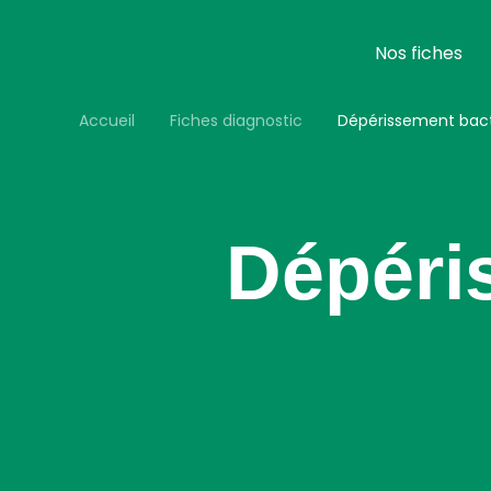
Aller
au
contenu
Nos fiches
principal
Accueil
Fiches diagnostic
Dépérissement bacté
Dépéri