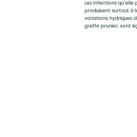
Les infections qu’ell
produisent surtout à la
variations hydriques de
greffe prunier, sont 
Comment l
bactérien d
Méthode culturale
Effectuer les plantat
Respecter l’apport nut
Eviter de planter en z
Les dégâts sont assez 
de synthèse.