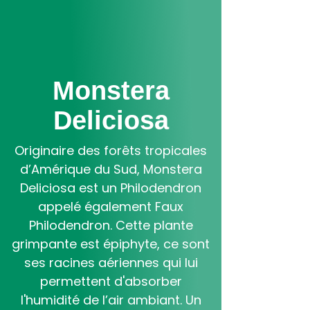
Aller
au
contenu
principal
Monstera
Deliciosa
Originaire des forêts tropicales
d’Amérique du Sud, Monstera
Deliciosa est un Philodendron
appelé également Faux
Philodendron. Cette plante
grimpante est épiphyte, ce sont
ses racines aériennes qui lui
permettent d'absorber
l'humidité de l’air ambiant. Un