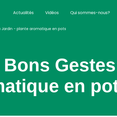
Actualités
Vidéos
Qui sommes-nous?
u Jardin - plante aromatique en pots
 Bons Gestes 
matique en po