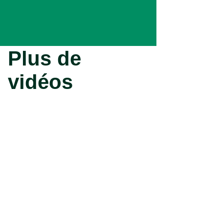
Plus de
vidéos
Vidéo plantes de bruyère :
plantation, conseils
Vidéo - Plantation d'un
fraisier : conseils et