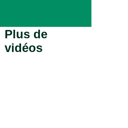
Plus de
vidéos
Vidéo plantes de bruyère :
plantation, conseils
Vidéo - Plantation d'un
fraisier : conseils et