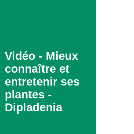
Aller
au
contenu
principal
Vidéo - Mieux
connaître et
entretenir ses
plantes -
Dipladenia