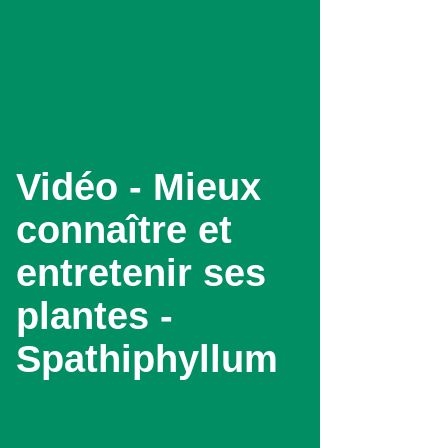
Aller
au
contenu
principal
Vidéo - Mieux
connaître et
entretenir ses
plantes -
Spathiphyllum