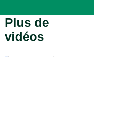
Plus de
vidéos
Vidéo plantes de bruyère :
plantation, conseils
Vidéo - Plantation d'un
fraisier : conseils et
entretien