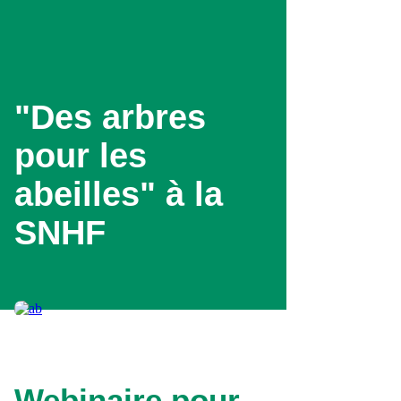
Aller
au
contenu
principal
"Des arbres
pour les
abeilles" à la
SNHF
Webinaire pour