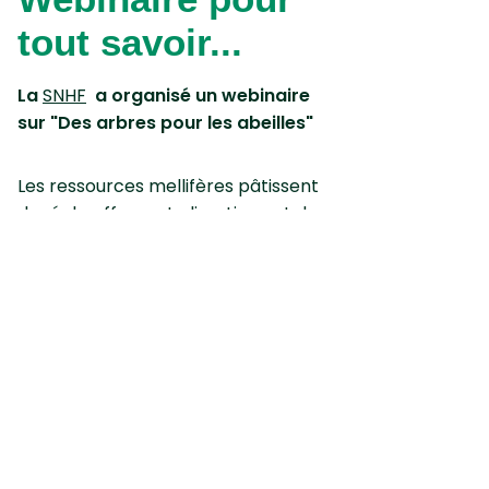
tout savoir...
La
SNHF
a organisé un webinaire
sur "Des arbres pour les abeilles"
Les ressources mellifères pâtissent
du réchauffement climatique et de
la simplification de nos paysages.
Pour les abeilles et autres
pollinisateurs, il faut
particulièrement veiller à leur offrir
du pollen toute l’année en adaptant
la palette végétale. Pour cela il faut
revoir nos gestions paysagères.
De nouvelles recrues, des raretés à
sortir des arboretums, des créations