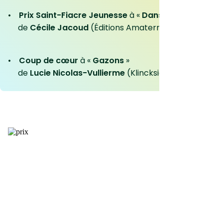
•
Prix Saint-Fiacre Jeunesse
à «
Dans le Secret des 
de
Cécile Jacoud
(Éditions Amaterra)
•
Coup de cœur
à «
Gazons
»
de
Lucie Nicolas-Vullierme
(Klincksieck Éditions)