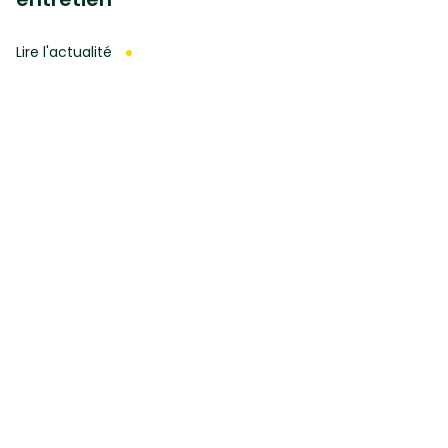
Lire l'actualité
Premier site gratuit de diagnostic pour les
plantes !
Diagnostic
Fiches plante
Fiches diagnostic
Fiches conseil