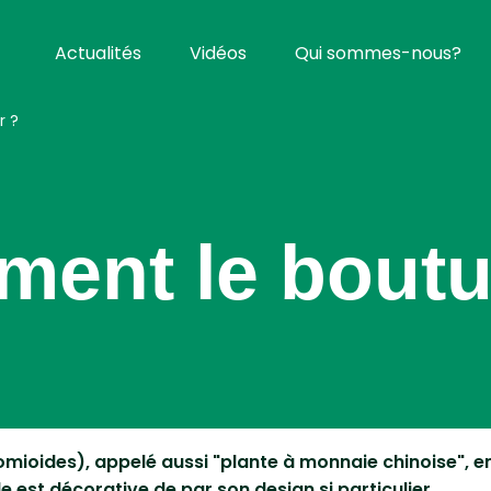
Actualités
Vidéos
Qui sommes-nous?
r ?
ment le boutu
omioides), appelé aussi "plante à monnaie chinoise", em
e est décorative de par son design si particulier.