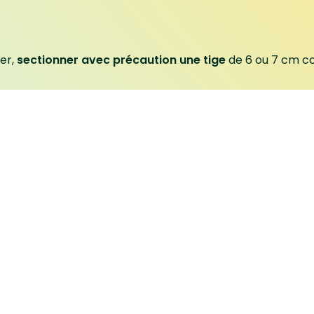
er,
sectionner avec précaution une tige
de 6 ou 7 cm c
 tige
au-dessus d’un verre d’eau jusqu’à l’apparition des r
cines bien développées, planter la jeune tige
dans du te
rreau toujours humide
et non trempé au risque de faire p
e à la lumière mais sans soleil direct. La reprise est ass
 du Pilea pourra atteindre environ 30 cm.