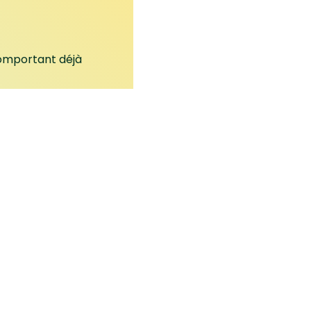
omportant déjà
acines
rreau spécial
ourrir les racines
ez facile.