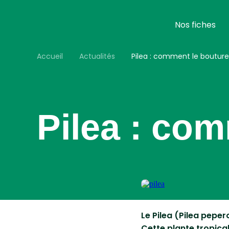
Aller
au
contenu
Nos fiches
principal
Accueil
Actualités
Pilea : comment le bouture
Pilea : com
Le Pilea (Pilea peper
Cette plante tropical