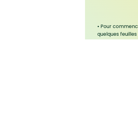
• Pour commenc
quelques feuilles
•
Installer cette
• Une fois
ses ra
bouturage
• Maintenir
ce te
Garder la boutur
La taille adulte