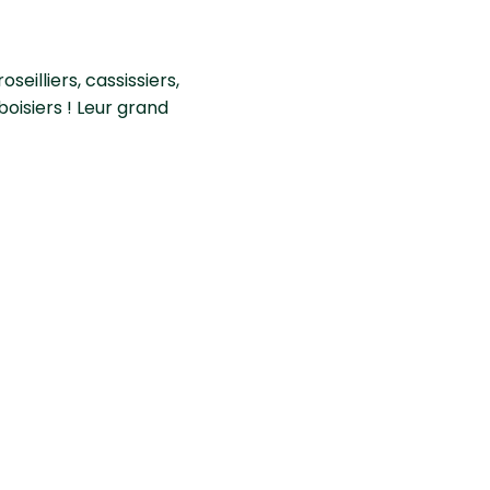
oseilliers, cassissiers,
boisiers ! Leur grand
fin de limiter ce
e
. En situation
la plante. Dans le fond
antation sur la terre