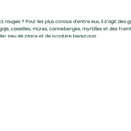
ts rouges ? Pour les plus connus d’entre eux, il s’agit des gr
 gojis, caseilles, mûres, canneberges, myrtilles et des fram
der peu de place et de produire beaucoup.
ien préparer le sol ?
 dans un nouvel endroit
est toujours synonyme de stress. A
rer sa bonne reprise, la
préparation du sol est capital
e plantation doit faire cinq fois le volume du conteneur de 
lles d’argile pour assurer le drainage. Versez du terreau pl