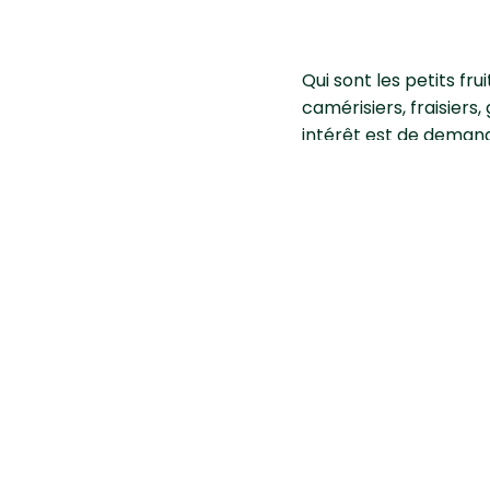
Qui sont les petits frui
camérisiers, fraisiers,
intérêt est de deman
Comment b
Installer une plante
désagrément et d’assu
ensoleillée, le trou d
du trou, placez des bi