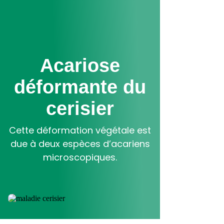
Aller
au
contenu
principal
Acariose
déformante du
cerisier
Cette déformation végétale est
due à deux espèces d’acariens
microscopiques.