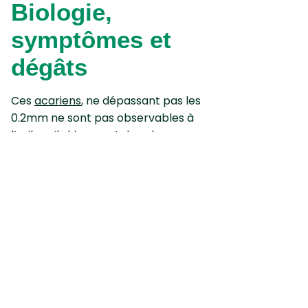
Biologie,
symptômes et
dégâts
Ces
acariens
, ne dépassant pas les
0.2mm ne sont pas observables à
l’œil nu. Ils hivernent dans les
bourgeons de divers Prunus, dont le
Cerisier. Leur développement est
freiné en conditions chaudes et
ensoleillées, les dégâts s’observent
donc souvent sur les feuilles basses,
à l’ombre. On peut observer des
perforations
au niveau
des jeunes
feuilles
, avec de légères
déformations (
gaufrage
) du limbe.