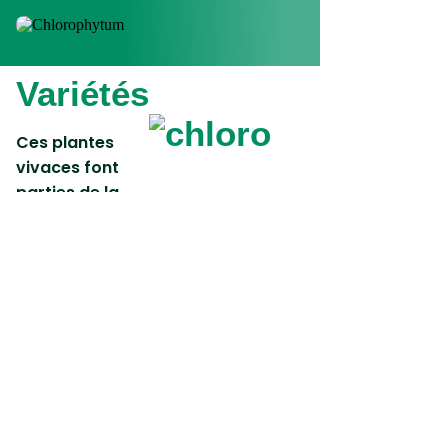
Variétés
Ces plantes
vivaces font
parties de la
famille des
Liliacées
.
Chlorophytum
comosum
propose de
longues feuilles arquées vert pâle
pouvant être striées de jaune ou de
blanc crème. Quant à
Chlorophytum undulatum, la plante
se distingue par un feuillage raide et