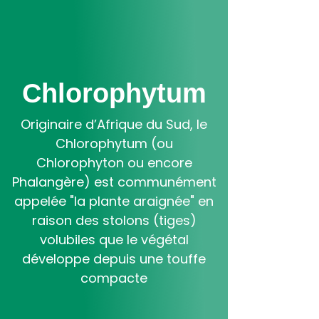
Aller
au
contenu
principal
Chlorophytum
Originaire d’Afrique du Sud, le
Chlorophytum (ou
Chlorophyton ou encore
Phalangère) est communément
appelée "la plante araignée" en
raison des stolons (tiges)
volubiles que le végétal
développe depuis une touffe
compacte