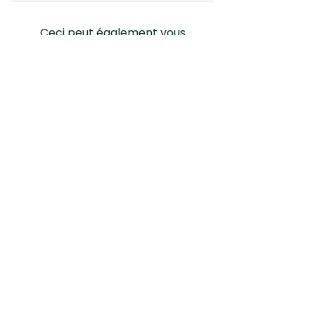
Ceci peut également vous
intéresser :
Gale du fuchsia
Premier site gratuit de diagnostic pour les
plantes !