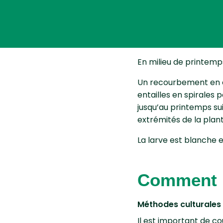
Biologie,
En milieu de printemps
Un recourbement en c
entailles en spirales 
jusqu’au printemps sui
extrémités de la plant
La larve est blanche 
Comment lu
Méthodes culturale
Il est important de c