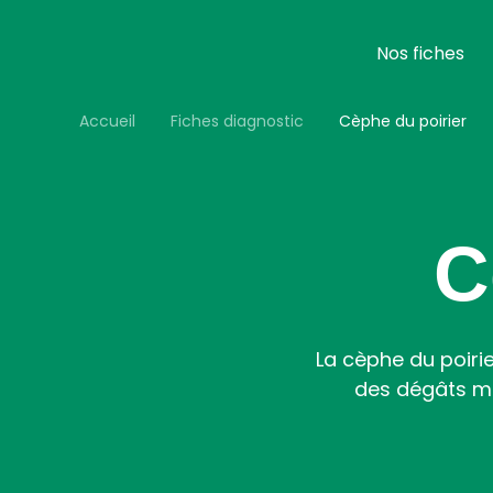
Aller
au
contenu
Nos fiches
principal
Accueil
Fiches diagnostic
Cèphe du poirier
C
La cèphe du poiri
des dégâts mi