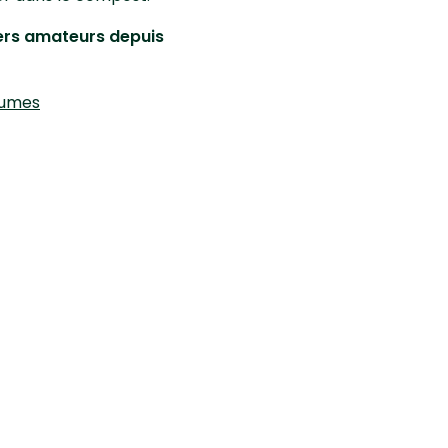
niers amateurs depuis
rumes
Retrouvez-nous sur
Mention légales
Plan du site
Cookies
Gestion des cookies