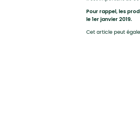
Pour rappel, les prod
le 1er janvier 2019.
Cet article peut égal
Diagnost
Premier site gratuit de diagnostic pour les
Fiches p
plantes !
Fiches d
Fiches c
Actualit