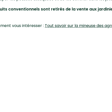
uits conventionnels sont retirés de la vente aux jardi
ement vous intéresser :
Tout savoir sur la mineuse des ag
ic
Vidéos
lante
Contact
iagnostic
Qui sommes-nous ?
onseil
és