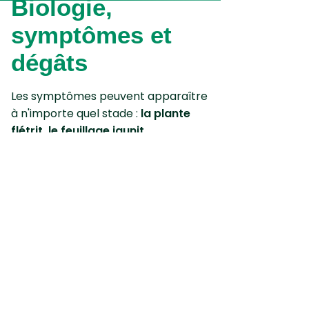
Biologie,
symptômes et
dégâts
Les symptômes peuvent apparaître
à n'importe quel stade :
la plante
flétrit, le feuillage jaunit
partiellement puis totalement.
Le diagnostic est confirmé après la
mort par la présence de nécroses
brunes ou rougeâtres sur le bulbe.
Le bulbe reste dur (en cas de
pourriture molle, à odeur
désagréable, il s'agit d'une
pourriture bactérienne).
En cas d'attaque, il est à craindre