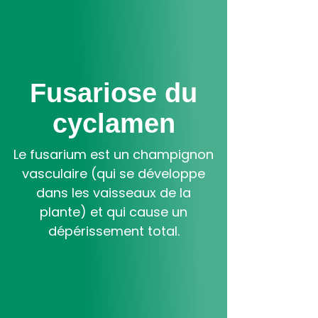
Aller
au
contenu
principal
Fusariose du
cyclamen
Le fusarium est un champignon
vasculaire (qui se développe
dans les vaisseaux de la
plante) et qui cause un
dépérissement total.