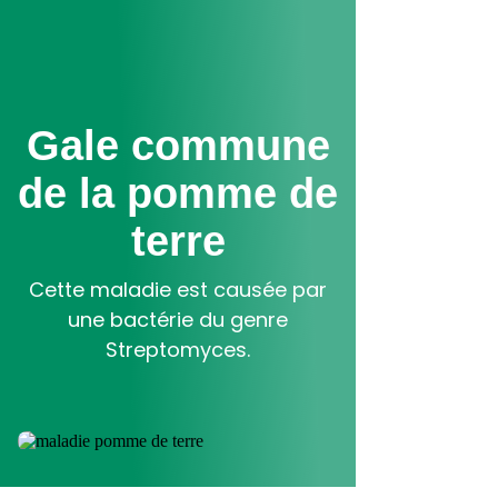
Aller
au
contenu
principal
Gale commune
de la pomme de
terre
Cette maladie est causée par
une bactérie du genre
Streptomyces.