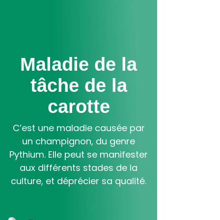
Aller
au
contenu
principal
Maladie de la
tâche de la
carotte
C’est une maladie causée par
un champignon, du genre
Pythium. Elle peut se manifester
aux différents stades de la
culture, et déprécier sa qualité.