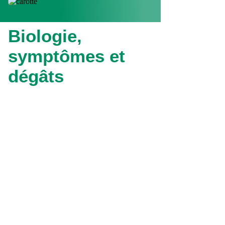
Biologie,
symptômes et
dégâts
Les symptômes apparaissent en
début de formation du légume, sur
les petites racines, sous forme de
petites taches orangées
.
Les tâches s'accompagnent de
gerçures longitudinales qui
grossissent
au cours du
développement de la carotte. Les
gerçures se fendillent et éclatent.