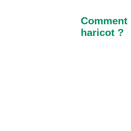
Comment lu
haricot ?
Méthodes culturales
Choisir des parcelles
Maîtriser la fertilisati
l’installation et l’exp
Eviter les semis trop 
Rechercher les variét
Méthode de prophyla
Supprimer les organes 
Contrôler l’humidité 