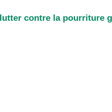
tter contre la pourriture g
 bien drainées et ventées
on azotée : ni trop excessive, ni trop faible (les feuilles ch
ansion du
botrytis
).
denses, les plantations trop développées, mal aérées, les 
és les moins sensibles à la maladie
xie et mesures préventives
atteints, voire les plants qui sont très attaqués
par des arrosages sans excès. Préférer le système de go