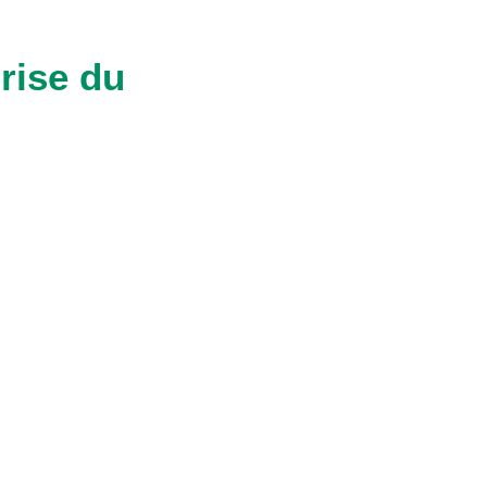
rise du
lorotiques favorisant
blessures des feuilles
utte à goutte