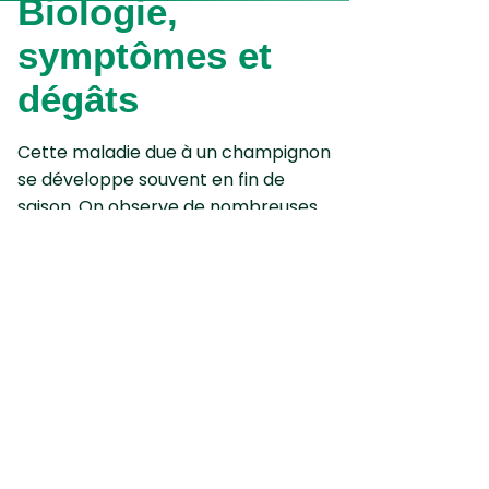
Biologie,
symptômes et
dégâts
Cette maladie due à un champignon
se développe souvent en fin de
saison. On observe de nombreuses
ponctuations brunes souvent
auréolées de jaune
sur le
dessus
des feuilles
, accompagnées de
pustules brun-rougeâtre
caractéristiques sur la
face
inférieure
. Des
taches brunes
peuvent aussi apparaître
sur les
gousses
. Cette maladie peut
parfois provoquer un nanisme de la
plante.