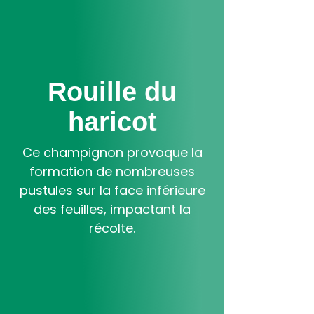
Aller
au
contenu
principal
Rouille du
haricot
Ce champignon provoque la
formation de nombreuses
pustules sur la face inférieure
des feuilles, impactant la
récolte.