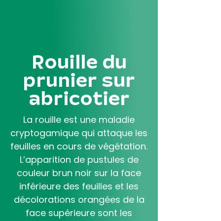
Aller
au
contenu
principal
Rouille du
prunier sur
abricotier
La rouille est une maladie
cryptogamique qui attaque les
feuilles en cours de végétation.
L’apparition de pustules de
couleur brun noir sur la face
inférieure des feuilles et les
décolorations orangées de la
face supérieure sont les