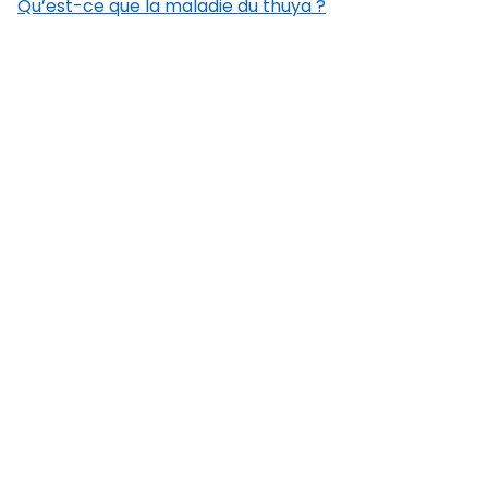
Qu’est-ce que la maladie du thuya ?
Premier site gratuit de diagnostic pour les
plantes !
Diagnostic
Fiches plante