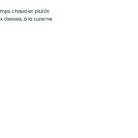
 temps chaud et plutôt
ux Gesses, à la Luzerne
 pois?
tés tardives.