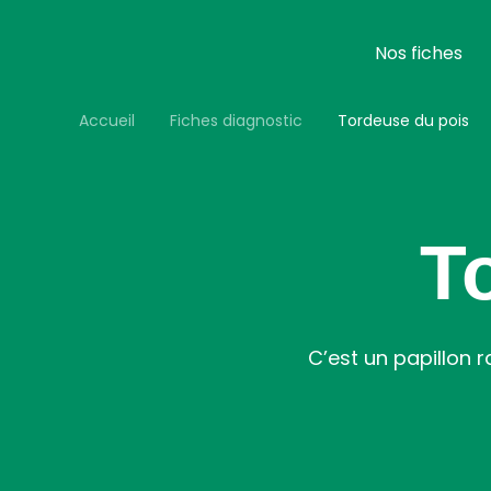
Aller
au
contenu
Nos fiches
principal
Accueil
Fiches diagnostic
Tordeuse du pois
T
C’est un papillon r