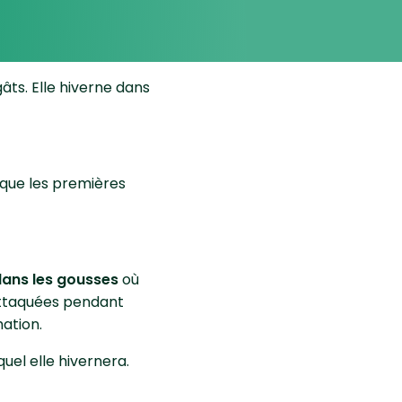
âts. Elle hiverne dans
er que les premières
dans les gousses
où
 attaquées pendant
mation.
uel elle hivernera.