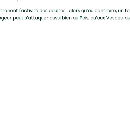
ntrarient l'activité des adultes ; alors qu’au contraire, un
ageur peut s’attaquer aussi bien au Pois, qu’aux Vesces, a
utter contre la tordeuse du
 variétés hâtives sont moins attaqués que ceux des varié
xie et mesures préventives
uses sauvages voisines.
er les déchets qui ne doivent pas demeurer sur place