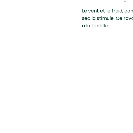
Le vent et le froid, co
sec la stimule. Ce rav
à la Lentille…
Comment l
Méthodes culturales
Les semis précoces de
Méthode de prophyla
Eliminer les Légumine
Après récolte, élimin