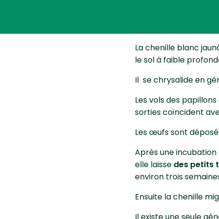
Biologie,
La chenille blanc jaun
le sol à faible profon
Il se chrysalide en gé
Les vols des papillons o
sorties coïncident ave
Les œufs sont déposés 
Après une incubation 
elle laisse
des petits
environ trois semaine
Ensuite la chenille mi
Il existe une seule gé