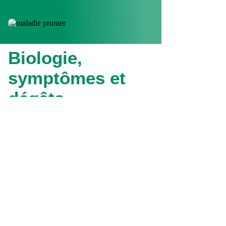
Biologie,
symptômes et
dégâts
Les adultes femelles pondent à la
face inférieure des feuilles .La
fécondité est de 50 œufs par
femelle.
Son œuf
mesure environ 1 mm de
long, il a une forme elliptique, de
couleur blanchâtre immédiatement
après la ponte puis jaunâtres