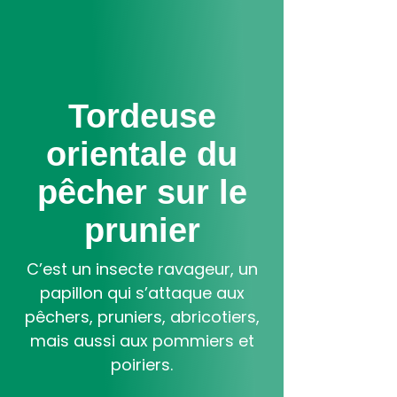
Aller
au
contenu
principal
Tordeuse
orientale du
pêcher sur le
prunier
C’est un insecte ravageur, un
papillon qui s’attaque aux
pêchers, pruniers, abricotiers,
mais aussi aux pommiers et
poiriers.