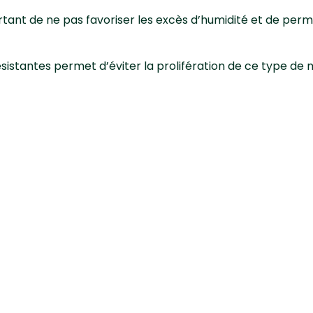
ortant de ne pas favoriser les excès d’humidité et de perm
ésistantes permet d’éviter la prolifération de ce type de
axie
étruire les déchets végétaux des tomates et de ne pas les 
 uniquement en mesure préventive – d’utiliser un produit f
, homologué et portant la mention « Emploi autorisé dans
 un magasin spécialisé auprès d’un conseiller certifié
uits conventionnels sont retirés de la vente aux jardi