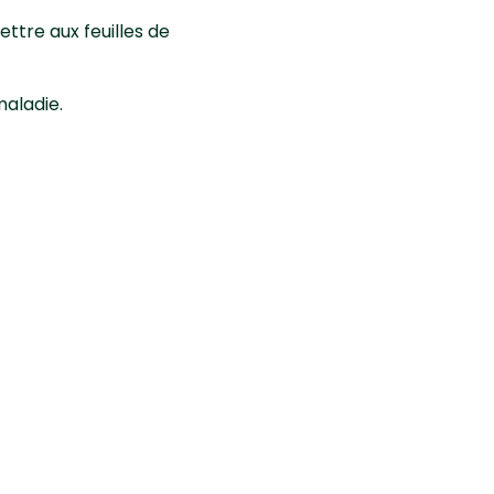
ettre aux feuilles de
 maladie.
ajouter dans le
ongicide (contre les
 les Jardins ».
.
niers amateurs depuis