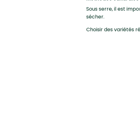
Sous serre, il est imp
sécher.
Choisir des variétés r
Mesures de prophyl
Il est important de d
compost.
Lutte
Il vous est possible –
champignons) autorisé
Renseignez-vous dans
Pour rappel, les prod