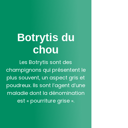
Aller
au
contenu
principal
Botrytis du
chou
Les Botrytis sont des
champignons qui présentent le
plus souvent, un aspect gris et
poudreux. Ils sont l’agent d’une
maladie dont la dénomination
est « pourriture grise ».