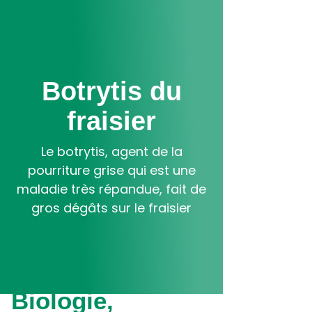
Aller
au
contenu
principal
Botrytis du
fraisier
Le botrytis, agent de la
pourriture grise qui est une
maladie très répandue, fait de
gros dégâts sur le fraisier
Biologie,