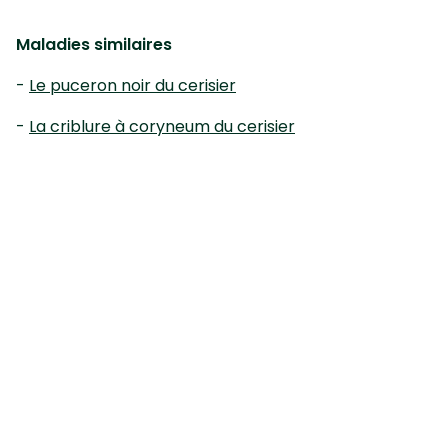
Maladies similaires
-
Le puceron noir du cerisier
-
La criblure à coryneum du cerisier
Premier site gratuit de diagnostic pour les
plantes !
Diagnostic