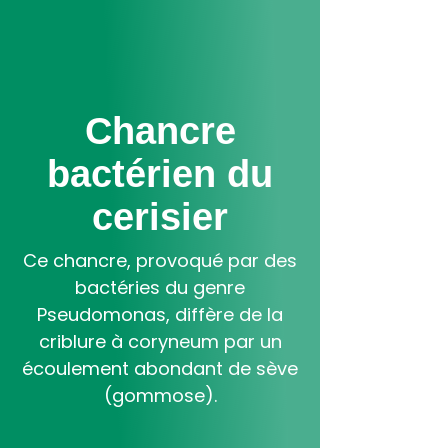
Aller
au
contenu
principal
Chancre
bactérien du
cerisier
Ce chancre, provoqué par des
bactéries du genre
Pseudomonas, diffère de la
criblure à coryneum par un
écoulement abondant de sève
(gommose).