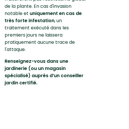
de la plante. En cas d'invasion
notable et
uniquement en cas de
très forte infestation
, un
traitement exécuté dans les
premiers jours ne laissera
pratiquement aucune trace de
l'attaque.
Renseignez-vous dans une
jardinerie (ou un magasin
spécialisé) auprès d’un conseiller
jardin certifié.
Pour rappel, les produits
conventionnels sont retirés de la
vente aux jardiniers amateurs
depuis le 1er janvier 2019.
Cet article peut également vous