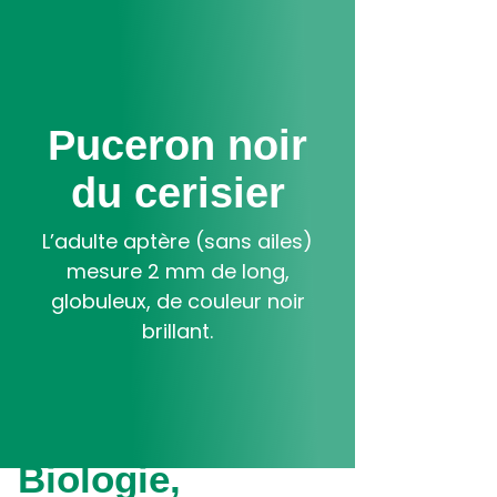
Aller
au
contenu
principal
Puceron noir
du cerisier
L’adulte aptère (sans ailes)
mesure 2 mm de long,
globuleux, de couleur noir
brillant.
Biologie,