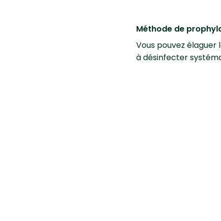
Méthode de prophyla
Vous pouvez élaguer l
à désinfecter systéma
Nettoyer les plaies e
bactéricide.
Méthode biologique
Traiter l’arbre à la bo
Lutte
En cas de forte infesta
homologué, autorisé et