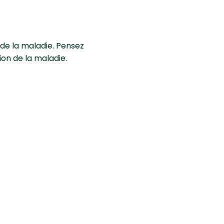
 de la maladie. Pensez
ion de la maladie.
ongicide et un
r.
 bactéricide