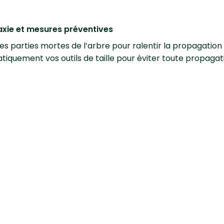
xie et mesures préventives
es parties mortes de l’arbre pour ralentir la propagation
tiquement vos outils de taille pour éviter toute propagat
t colmater avec un mastic de cicatrisation contenant un f
uillie bordelaise après la chute des feuilles et durant l’hive
tion, il vous est possible d’utiliser un produit fongicide ou
 portant la mention « Emploi autorisé dans les Jardins ».