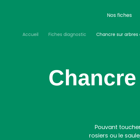
Aller
au
contenu
Nos fiches
principal
Accueil
Fiches diagnostic
Chancre sur arbres
Chancre 
Pouvant toucher
rosiers ou le saul