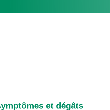
 symptômes et dégâts
il a la tête et le thorax noir brillant, un abdomen orangé
 que le corps.
s tôt au printemps, dès le débourrement. Les colonies so
uilles. Les Fourmis protègent les pucerons contre leurs an
u miellat produit par les pucerons.
teur, hiverne sous forme d’œufs pondus à proximité des
dionales, des femelles aptères (sans ailes) peuvent hiver
s charpentières du Prunier.
 se recroquevillent (fausse cloque) et la croissance des 
ar ce ravageur s’accompagne du développement de la Fum
ation de la qualité des feuilles et des fruits.