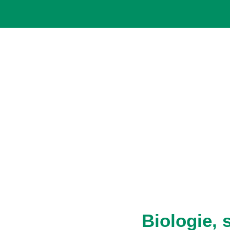
Biologie,
L’adulte mesure 2 mm, 
antennes plus courtes
Les œufs éclosent trè
face inférieure des fe
Elles se nourrissent d
Ce puceron non migra
Dans les régions méri
fentes des écorces de
Les feuilles attaquées
Le miellat produit p
conséquence la dépréci