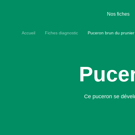
Aller
au
contenu
Nos fiches
principal
Accueil
Fiches diagnostic
Puceron brun du pru
Pucer
Ce puceron se déve