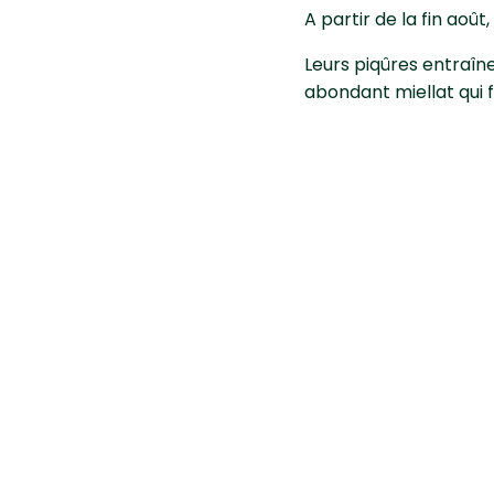
A partir de la fin août
Leurs piqûres entraîne
abondant miellat qui 
Comment lu
l'abricotie
Méthode culturale
Eviter les excès d’azo
Méthodes de prophyl
Détruire les espèces 
Une application d’huil