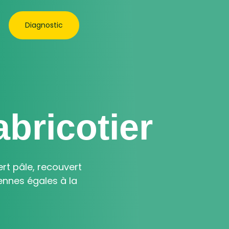
Diagnostic
abricotier
ert pâle, recouvert
ennes égales à la