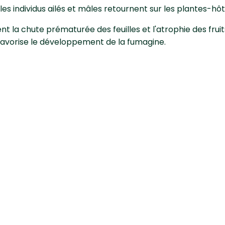
, les individus ailés et mâles retournent sur les plantes-hô
nt la chute prématurée des feuilles et l'atrophie des fruits
favorise le développement de la fumagine.
tter contre le puceron far
r ?
te.
axie et mesures préventives
végétales qui leur servent d'hôtes secondaires.
es blanches en hiver est efficace et ne met pas en péril la