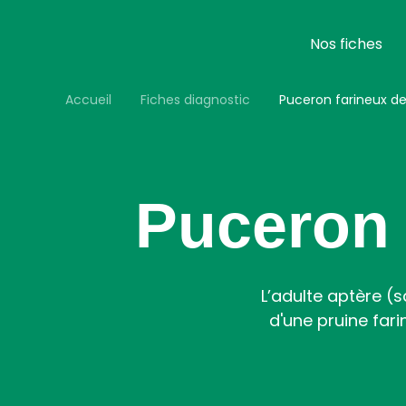
Aller
au
contenu
Nos fiches
principal
Accueil
Fiches diagnostic
Puceron farineux de 
Puceron f
L’adulte aptère (s
d'une pruine far