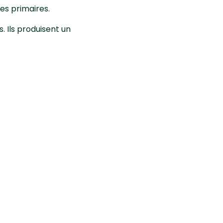
tes primaires.
. Ils produisent un
ineux de
 faune auxiliaire du