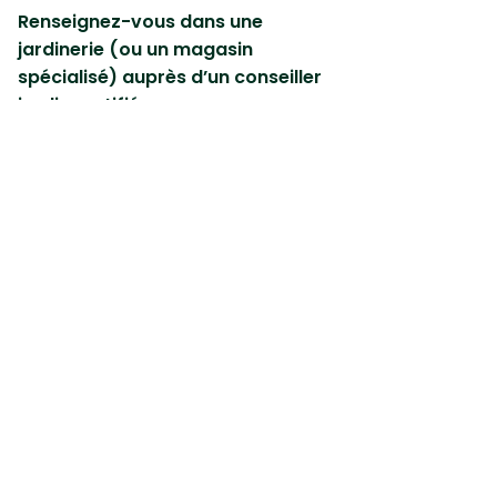
Renseignez-vous dans une
jardinerie (ou un magasin
spécialisé) auprès d’un conseiller
jardin certifié.
Pour rappel, les produits
conventionnels sont retirés de la
vente aux jardiniers amateurs
depuis le 1er janvier 2019.
Cet article peut également vous
intéresser :
Tout savoir sur la
mineuse des agrumes
Premier site gratuit de diagnostic pour les