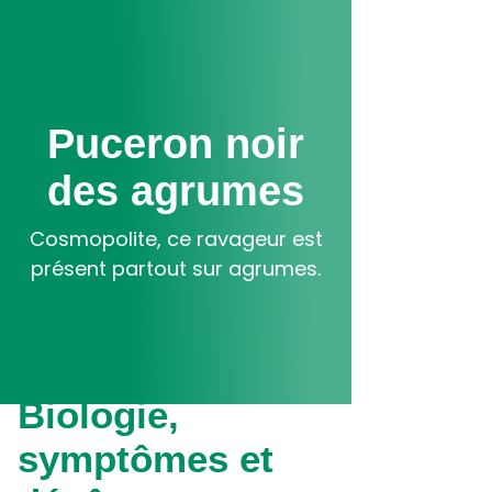
Aller
au
contenu
principal
Puceron noir
des agrumes
Cosmopolite, ce ravageur est
présent partout sur agrumes.
Biologie,
symptômes et