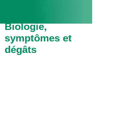
Biologie,
symptômes et
dégâts
Le
corps
de l’adulte est
jaune très
clair
, mesure environ
1 mm
, et
possède deux ailes parallèle au
corps couvertes de
pruine
blanche
. Les larves se nourrissent
en piquant les plantes pour en
prélever la sève. Ils sont très
fréquents sur tomates, courgettes,
poinsettia… mais s'attaquent à de
très nombreuses autres espèces. Ils