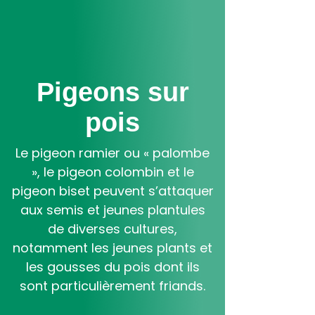
Aller
au
contenu
principal
Pigeons sur
pois
Le pigeon ramier ou « palombe
», le pigeon colombin et le
pigeon biset peuvent s’attaquer
aux semis et jeunes plantules
de diverses cultures,
notamment les jeunes plants et
les gousses du pois dont ils
sont particulièrement friands.