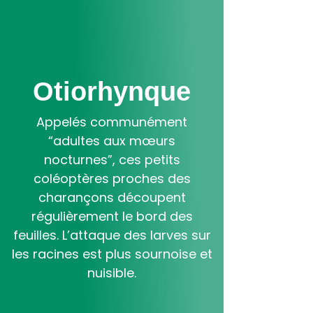
Aller
au
contenu
principal
Otiorhynque
Appelés communément
“adultes aux mœurs
nocturnes”, ces petits
coléoptères proches des
charançons découpent
régulièrement le bord des
feuilles. L’attaque des larves sur
les racines est plus sournoise et
nuisible.