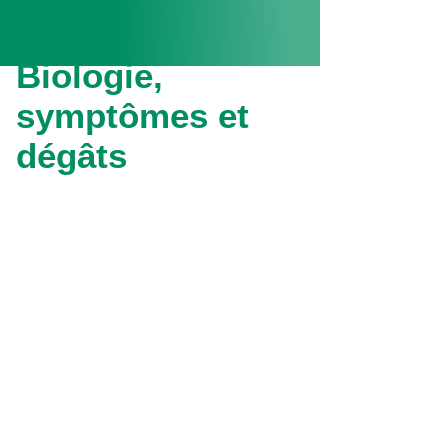
Biologie,
symptômes et
dégâts
Les adultes de ce ravageur
apparaissent en juin. Polyphages, ils
se nourrissent la nuit en
poinçonnant les extrémités des
feuilles
et des fleurs, pouvant aller
jusqu’à une défoliation totale.
Les dégâts causés par la voracité
des adultes sont souvent le premier
signe indiquant leur présence. Dès
leur sortie de l’œuf, les larves