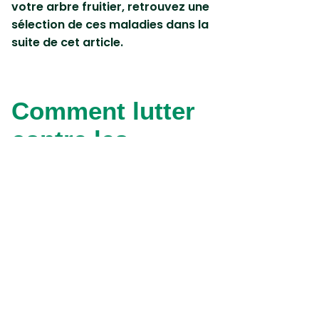
votre arbre fruitier, r
etrouvez une
sélection de ces maladies dans la
suite de cet article.
Comment lutter
contre les
maladies des
arbres fruitiers ?
La tavelure
La tavelure attaque principalement
les pommiers, poiriers et pruniers.
Cette
maladie des arbres fruitiers