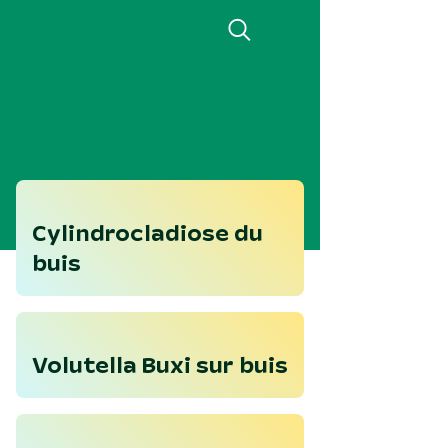
Aller
au
contenu
principal
Cylindrocladiose du
buis
Volutella Buxi sur buis