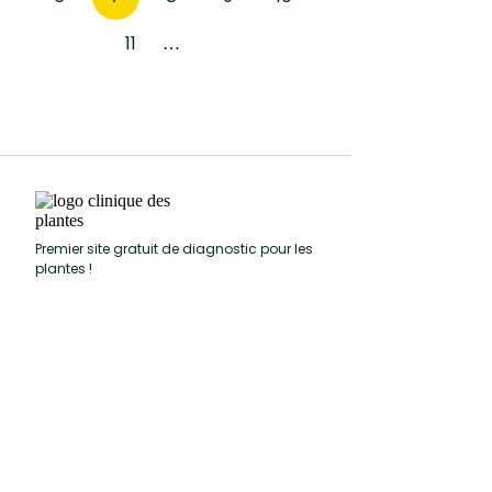
11
…
Premier site gratuit de diagnostic pour les
plantes !
Diagnostic
Fiches plante
Fiches diagnostic
Fiches conseil
Actualités