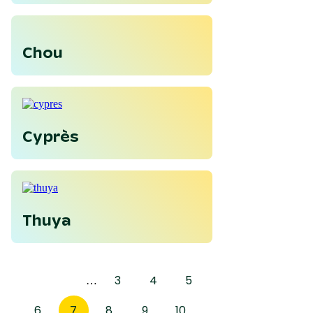
Chou
Cyprès
Thuya
3
4
5
…
6
7
8
9
10