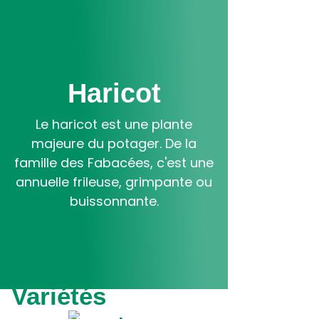
Aller
au
contenu
principal
Haricot
Le haricot est une plante
majeure du potager. De la
famille des Fabacées, c'est une
annuelle frileuse, grimpante ou
buissonnante.
Variétés