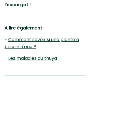
l'escargot
!
A lire également
:
-
Comment savoir si une plante a
besoin d'eau ?
-
Les maladies du thuya
Ceci peut également vous
intéresser :