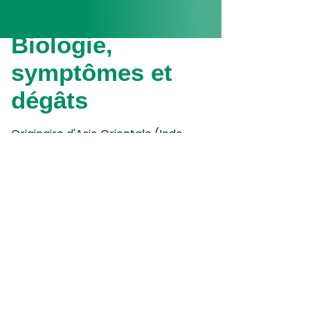
Biologie,
symptômes et
dégâts
Originaire d'Asie Orientale (Inde
semble-t-il), on trouve l'aleurode
des agrumes en Espagne, Portugal,
France, Italie, Allemagne, Grèce,
Roumanie, Chypre, Iran, Irak, Israël,
Asie, Afrique, Amérique du Sud,
Etats-Unis, Océanie.
Dialeurodes
citri
hiverne au 3ème ou 4ème stade
larvaire.
Les premiers adultes apparaissent