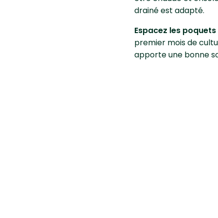
drainé est adapté.
Espacez les poquets 
premier mois de cultu
apporte une bonne so
Comment en
Quand la plante attei
les fruits au propre 
arrosage en soirée est
limiter l’apparition de
Pour avoir de gros fr
pendant toute la crois
lorsque vous tapez de
Maladies e