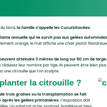
 du Nord,
la famille s’appelle les Cucurbitacées.
 plante annuelle qui ne survit pas aux gelées automnale
lement orange, le fruit affiche une chair plutôt filandreu
 peuvent atteindre 3 mètres de long sur 80 cm de large
us réduisez leur nombre par tige, ils peuvent être bien plu
 une citrouille que l’on sculpte.
anter la citrouille ?
e trois graines ou la transplantation se fait
 après les gelées printanières.
L’exposition doit
llée. Un substrat riche, profond, humifère et bien