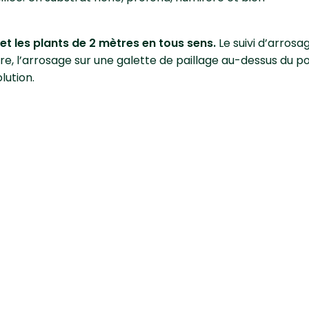
et les plants de 2 mètres en tous sens.
Le suivi d’arrosa
re, l’arrosage sur une galette de paillage au-dessus du p
lution.
tretenir la citrouille ?
nt 30 cm de long, paillez tout le sol pour garder
et au sec.
Si la pluie vient à manquer en été, un
 préconisé, évitez d’arroser sur les feuilles pour
 l’oïdium.
uits
, conservez-en seulement trois par tige ou apportez
sance. Les fruits sont matures quand les tiges sèches et 
ssus.
t ravageurs principaux de la