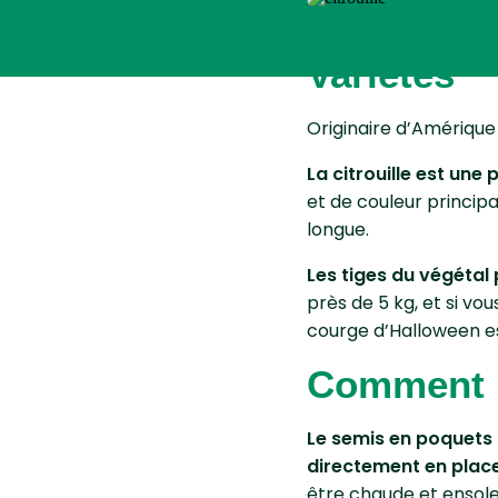
Variétés
Originaire d’Amérique
La citrouille est une
et de couleur principa
longue.
Les tiges du végétal
près de 5 kg, et si vo
courge d’Halloween est
Comment pl
Le semis en poquets d
directement en place
être chaude et ensolei