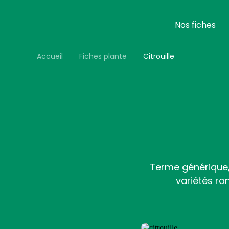
Aller
au
contenu
Nos fiches
principal
Accueil
Fiches plante
Citrouille
Terme générique,
variétés ro