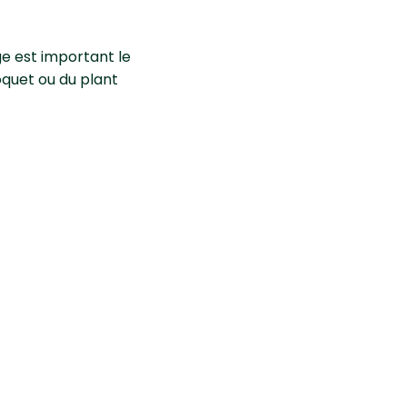
ge est important le
oquet ou du plant
 un engrais potager
si ça sonne creux
 citrouille