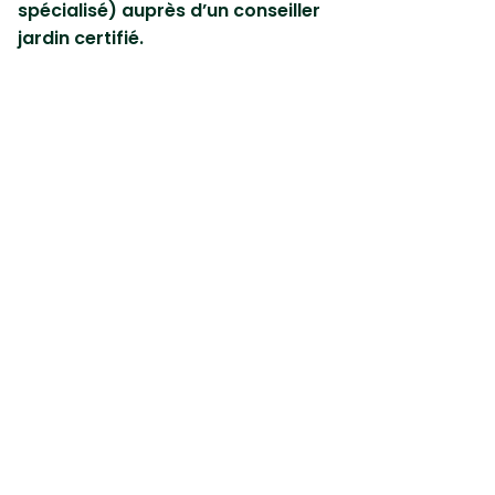
spécialisé) auprès d’un conseiller
jardin certifié.
Pour rappel, les produits
conventionnels sont retirés de la
vente aux jardiniers amateurs
depuis le 1er janvier 2019.
Cet article peut également vous
intéresser :
Qu’est-ce que la
mineuse des agrumes ?
Premier site gratuit de diagnostic pour les
plantes !