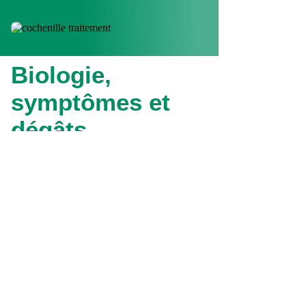
Biologie,
symptômes et
dégâts
Petites et vivant dissimulées, les
cochenilles sont souvent difficiles à
repérer. Quelques indices les
trahissent :
va-et-vient de fourmis
,
petites
gouttelettes collantes sur
les feuilles
, etc.
Les thuyas sont également la cible
des attaques des cochenilles. Ces