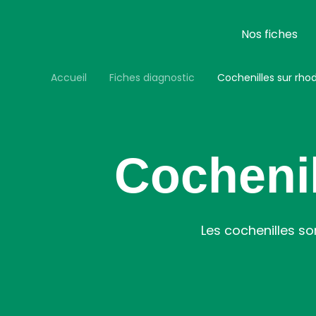
Aller
au
contenu
Nos fiches
principal
Accueil
Fiches diagnostic
Cochenilles sur rh
Cocheni
Les cochenilles so