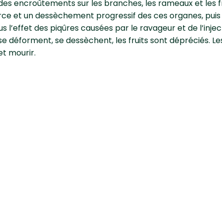
des encroûtements sur les branches, les rameaux et les fr
rce et un dessèchement progressif des ces organes, puis
us l’effet des piqûres causées par le ravageur et de l’injec
e déforment, se dessèchent, les fruits sont dépréciés. Le
et mourir.
tter contre les cochenille
ron ?
te
ner manuellement en les frottant avec un chiffon imbibé 