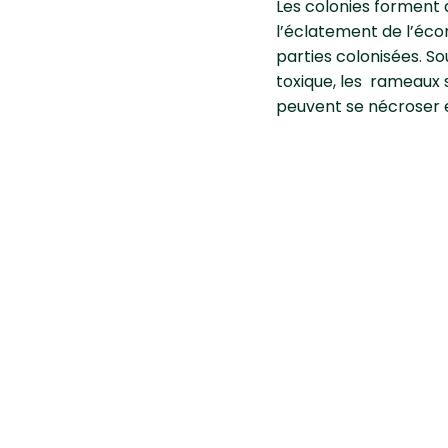
Les colonies forment 
l’éclatement de l’éco
parties colonisées. So
toxique, les rameaux s
peuvent se nécroser 
Comment lu
rhododend
Méthode culturale
Eviter les excès d’azo
Méthode biologique
Vous pouvez les élimi