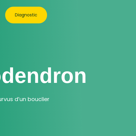
Diagnostic
odendron
urvus d’un bouclier