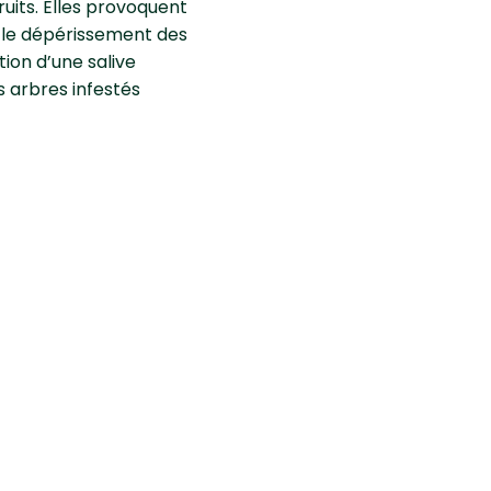
uits. Elles provoquent
 le dépérissement des
tion d’une salive
s arbres infestés
s sur
d'alcool ou de savon