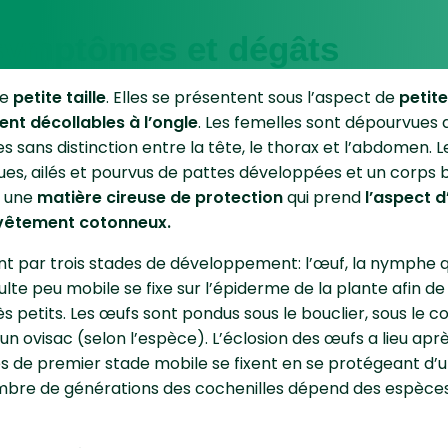
 symptômes et dégâts
de
petite taille
. Elles se présentent sous l’aspect de
petit
ent décollables à l’ongle
. Les femelles sont dépourvues d
es sans distinction entre la tête, le thorax et l’abdomen.
ques, ailés et pourvus de pattes développées et un corps 
t une
matière cireuse de protection
qui prend
l’aspect d
vêtement cotonneux.
nt par trois stades de développement: l’œuf, la nymphe q
dulte peu mobile se fixe sur l’épiderme de la plante afin de
 petits. Les œufs sont pondus sous le bouclier, sous le co
n ovisac (selon l’espèce). L’éclosion des œufs a lieu ap
ves de premier stade mobile se fixent en se protégeant d’
ombre de générations des cochenilles dépend des espèces