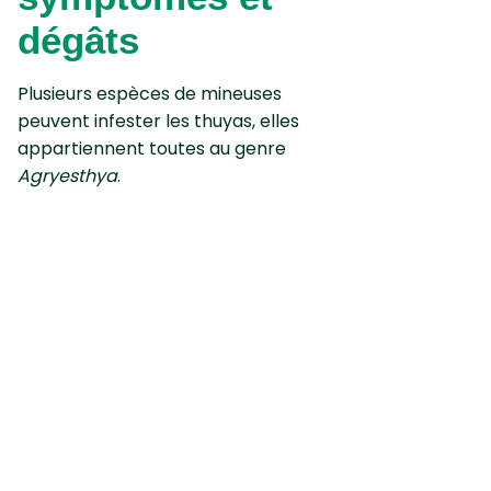
dégâts
Plusieurs espèces de mineuses
peuvent infester les thuyas, elles
appartiennent toutes au genre
Agryesthya
.
Le papillon, aux meurs nocturnes,
émerge de mai à juillet. La femelle
pond les des œufs sur l’extrémité
des branches de
thuyas
.
Ce sont les chenilles qui provoquent
les dégâts. Elles pénètrent à
l’intérieur des feuilles, creusent des
galeries
et s’y nourrissent. Cela
provoque un
flétrissement
suivi d’un
dessèchement des feuilles
qui