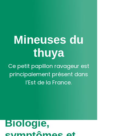
Aller
au
contenu
principal
Mineuses du
thuya
Ce petit papillon ravageur est
principalement présent dans
l’Est de la France.
Biologie,
symptômes et