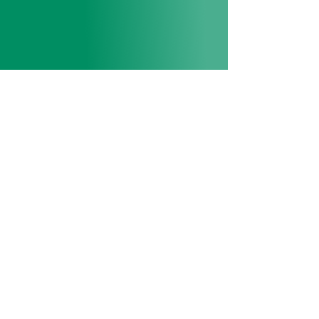
Caractéristiques
biologiques
Ils sont originaires du sud-est
asiatique (Chine, Océanie…). Très
présents dans le Midi de la France
et le bassin méditerranéen pour la
production
fruitière, certaines