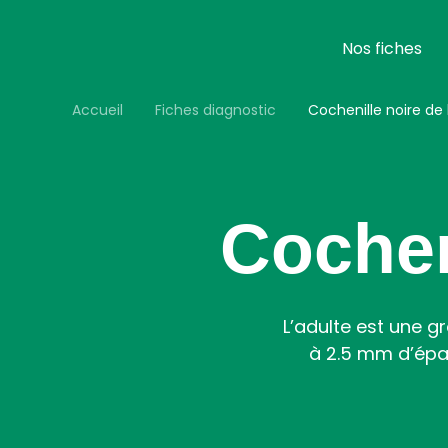
Aller
au
contenu
Nos fiches
principal
Accueil
Fiches diagnostic
Cochenille noire de l
Cocheni
L’adulte est une g
à 2.5 mm d’épai