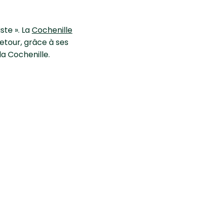
ste ». La
Cochenille
retour, grâce à ses
la Cochenille.
oire de
tions de larves.
lles avec un chiffon