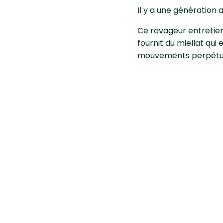
Il y a une génération
Ce ravageur entretient
fournit du miellat qui 
mouvements perpétuels
Comment lu
l'olivier ?
Méthode culturale
Utiliser en hiver, un 
Méthode de prophyla
Pour les sujets en bac
imbibé de savon noir e