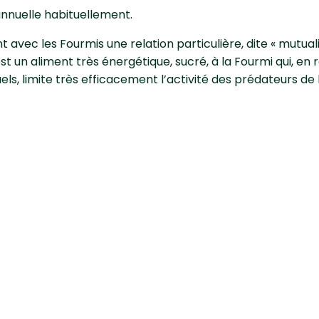
 annuelle habituellement.
 avec les Fourmis une relation particulière, dite « mutuali
est un aliment très énergétique, sucré, à la Fourmi qui, en 
, limite très efficacement l’activité des prédateurs de 
tter contre la cochenille n
traitement à base d’huile minérale pour affaiblir les popula
xie et mesures préventives
, entre hiver et printemps, éliminer les premières cocheni
t d’alcool à brûler