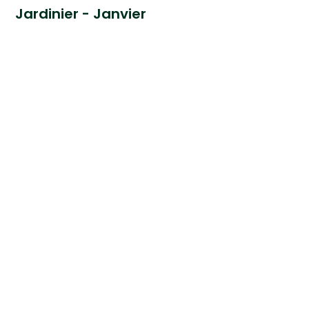
Jardinier - Janvier
Le Calendrier du
Jardinier - Octobre
e
e