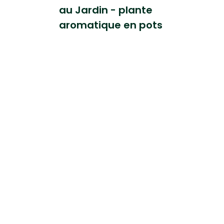
au Jardin - plante
aromatique en pots
Le Calendrier du
Jardinier - Décembre
P