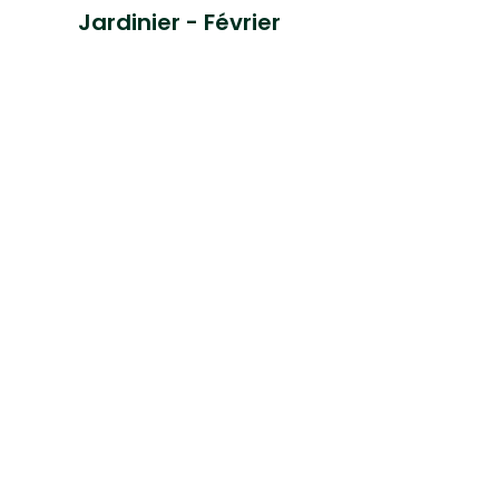
Jardinier - Février
Le Calendrier du
Jardinier - Novembre
suivant
Pag
1
2
3
4
5
6
7
remière
Page
Page
Page
Page
Page
Page
Page
Page
page
précédente
actuelle